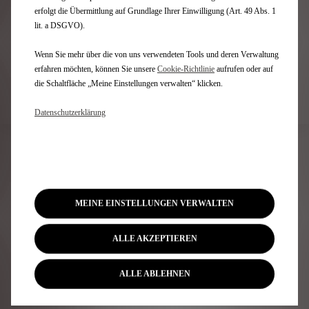
erfolgt die Übermittlung auf Grundlage Ihrer Einwilligung (Art. 49 Abs. 1
lit. a DSGVO).
0
/
15
Wenn Sie mehr über die von uns verwendeten Tools und deren Verwaltung
erfahren möchten, können Sie unsere
Cookie‑Richtlinie
aufrufen oder auf
die Schaltfläche „Meine Einstellungen verwalten“ klicken.
Meine Bestellung suchen
Datenschutzerklärung
MEINE EINSTELLUNGEN VERWALTEN
ALLE AKZEPTIEREN
ALLE ABLEHNEN