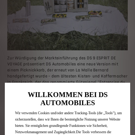
Zur Würdigung der Markteinführung des DS 9 ESPRIT DE
VOYAGE präsentiert DS Automobiles eine neue Version mit
einem Picknickkorb, der erneut von La Malle Bernard
handgefertigt wurde – dem ältesten Kisten- und Koffermacher
in Frankreich, der das renommierte Gütesiegel "Entreprise du
Patrimoine Vivant" trägt.
WILLKOMMEN BEI DS
Um dieses einzigartige Erlebnis in vollen Zügen zu genießen,
AUTOMOBILES
bietet DS Automobiles handgefertigte Picknickkörbe von La
Malle Bernard an, für die mehrere Dutzend Stunden
Wir verwenden Cookies und/oder andere Tracking-Tools (die „Tools“), um
aufgewendet wurden.
sicherzustellen, dass wir Ihnen die bestmögliche Nutzung unserer Website
bieten. Sie ermöglichen grundlegende Funktionen wie Sicherheit,
Der Picknickkorb wurde sorgfältig für ein elegantes Essen im
Netzwerkmanagement und Zugänglichkeit.Die Tools verbessern die