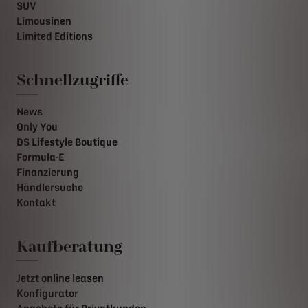
SUV
Limousinen
Limited Editions
Schnellzugriffe
News
Only You
DS Lifestyle Boutique
Formula-E
Finanzierung
Händlersuche
Kontakt
Kaufberatung
Jetzt online leasen
Konfigurator