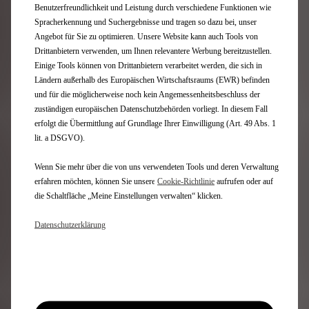
Freien für vier Gourmets gestaltet und bietet eine große
Benutzerfreundlichkeit und Leistung durch verschiedene Funktionen wie
Auswahl an Behältern und Accessoires.
Spracherkennung und Suchergebnisse und tragen so dazu bei, unser
Angebot für Sie zu optimieren. Unsere Website kann auch Tools von
Drittanbietern verwenden, um Ihnen relevantere Werbung bereitzustellen.
DIE LUST DES REISENS
Einige Tools können von Drittanbietern verarbeitet werden, die sich in
Ländern außerhalb des Europäischen Wirtschaftsraums (EWR) befinden
und für die möglicherweise noch kein Angemessenheitsbeschluss der
ESPRIT DE VOYAGE Collection:
zuständigen europäischen Datenschutzbehörden vorliegt. In diesem Fall
Tauchen Sie ein in die faszinierende
erfolgt die Übermittlung auf Grundlage Ihrer Einwilligung (Art. 49 Abs. 1
Welt der französischen Reisekunst.
lit. a DSGVO).
Wenn Sie mehr über die von uns verwendeten Tools und deren Verwaltung
Inspiriert von Reisen und dem französischen Savoir-faire,
erfahren möchten, können Sie unsere
Cookie‑Richtlinie
aufrufen oder auf
präsentiert DS Automobiles seine Kollektion "ESPRIT DE
die Schaltfläche „Meine Einstellungen verwalten“ klicken.
VOYAGE". Diese exklusive Kollektion verleiht unseren
Kreationen eine besondere Note von erlesenem Geschmack und
Datenschutzerklärung
lädt Sie dazu ein, einen Moment innezuhalten und dem Alltag
zu entfliehen. Einzigartig, elegant und von vornehmer
Ausstrahlung - drei Worte, um eine unvergessliche Reise in die
faszinierende Welt der französischen Reisekunst zu
beschreiben.