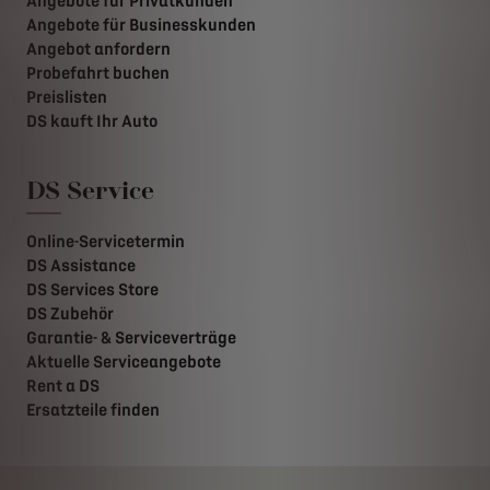
Angebote für Privatkunden
Angebote für Businesskunden
Angebot anfordern
Probefahrt buchen
Preislisten
DS kauft Ihr Auto
DS Service
Online-Servicetermin
DS Assistance
DS Services Store
DS Zubehör
Garantie- & Serviceverträge
Aktuelle Serviceangebote
Rent a DS
Ersatzteile finden