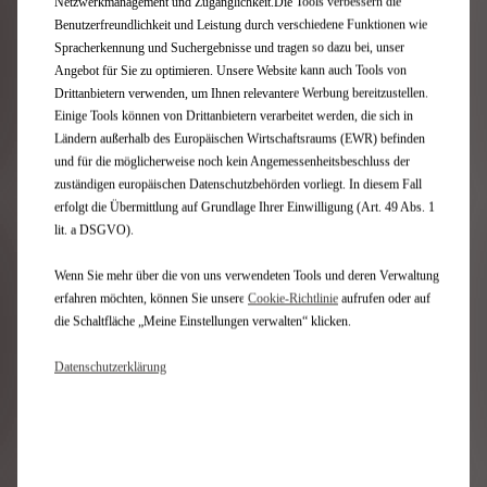
Netzwerkmanagement und Zugänglichkeit.Die Tools verbessern die
Benutzerfreundlichkeit und Leistung durch verschiedene Funktionen wie
FINDE
UNSERE MODELLE​
Spracherkennung und Suchergebnisse und tragen so dazu bei, unser
NÄHE
Angebot für Sie zu optimieren. Unsere Website kann auch Tools von
Finden Sie Ihr passendes DS-Modell aus unserer
Drittanbietern verwenden, um Ihnen relevantere Werbung bereitzustellen.
Profi
Fahrzeugpalette.​
Einige Tools können von Drittanbietern verarbeitet werden, die sich in
ADVI
Ländern außerhalb des Europäischen Wirtschaftsraums (EWR) befinden
und für die möglicherweise noch kein Angemessenheitsbeschluss der
Jetzt entdecken
zuständigen europäischen Datenschutzbehörden vorliegt. In diesem Fall
erfolgt die Übermittlung auf Grundlage Ihrer Einwilligung (Art. 49 Abs. 1
lit. a DSGVO).
Wenn Sie mehr über die von uns verwendeten Tools und deren Verwaltung
Newsletter abonnieren
erfahren möchten, können Sie unsere
Cookie‑Richtlinie
aufrufen oder auf
die Schaltfläche „Meine Einstellungen verwalten“ klicken.
Datenschutzerklärung
Modelle
Überblick
Elektrofahrzeuge
Hybridfahrzeuge