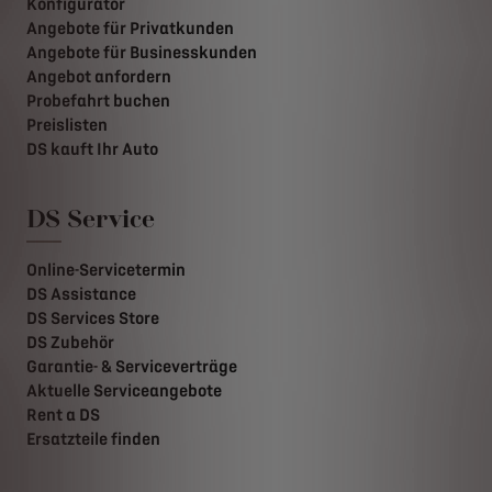
Konfigurator
Angebote für Privatkunden
Angebote für Businesskunden
Angebot anfordern
Probefahrt buchen
Preislisten
DS kauft Ihr Auto
DS Service
Online-Servicetermin
DS Assistance
DS Services Store
DS Zubehör
Garantie- & Serviceverträge
Aktuelle Serviceangebote
Rent a DS
Ersatzteile finden