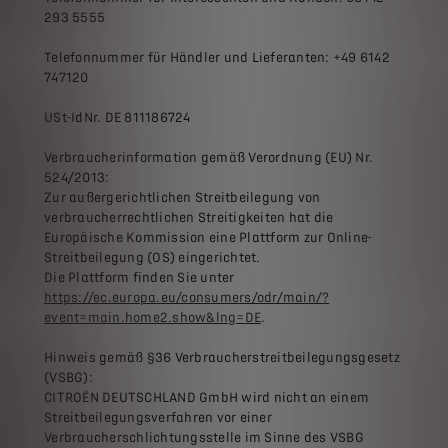
293 5555
Telefonnummer für Händler und Lieferanten: +49 6142
747120
USt-IdNr. DE 811186724
Verbraucherinformation gemäß Verordnung (EU) Nr.
524/2013:
Zur außergerichtlichen Streitbeilegung von
verbraucherrechtlichen Streitigkeiten hat die
Europäische Kommission eine Plattform zur Online-
Streitbeilegung (OS) eingerichtet.
Die Plattform finden Sie unter
https://ec.europa.eu/consumers/odr/main/?
event=main.home2.show&lng=DE
.
Hinweis gemäß §36 Verbraucherstreitbeilegungsgesetz
(VSBG):
CITROËN DEUTSCHLAND GmbH wird nicht an einem
Streitbeilegungsverfahren vor einer
Verbraucherschlichtungsstelle im Sinne des VSBG