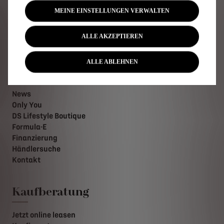
Plug-In-Hybridfahrzeuge
MEINE EINSTELLUNGEN VERWALTEN
SUV
Limousinen
ALLE AKZEPTIEREN
Limited Editions
ALLE ABLEHNEN
Schnellzugriffe
News
Only You
DS Lifestyle Boutique
Formula-E
Finanzierung
Händlersuche
Kontakt
Kaufberatung
Jetzt online leasen