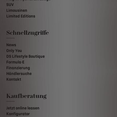
SUV
Limousinen
Limited Editions
Schnellzugriffe
News
Only You
DS Lifestyle Boutique
Formula-E
Finanzierung
Händlersuche
Kontakt
Kaufberatung
Jetzt online leasen
Konfigurator