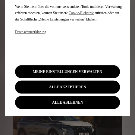
Nutzen Sie in Ihrem Fahrzeug die Annehmlichkeiten der
Wenn Sie mehr über die von uns verwendeten Tools und deren Verwaltung
sog. Connected Services, d.h. mobile Datendienste, die
erfahren möchten, können Sie unsere
Cookie‑Richtlinie
aufrufen oder auf
nicht nur nützlich sind sondern auch für mehr
die Schaltfläche „Meine Einstellungen verwalten“ klicken.
Sicherheit und Spaß sorgen.
Datenschutzerklärung
Erfahren Sie mehr
MEINE EINSTELLUNGEN VERWALTEN
ALLE AKZEPTIEREN
ALLE ABLEHNEN