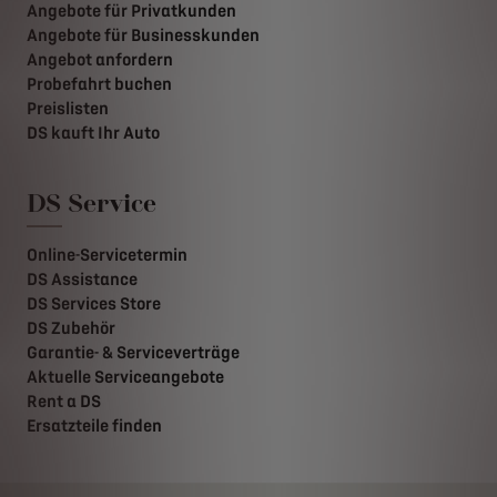
Angebote für Privatkunden
Angebote für Businesskunden
Angebot anfordern
Probefahrt buchen
Preislisten
DS kauft Ihr Auto
DS Service
Online-Servicetermin
DS Assistance
DS Services Store
DS Zubehör
Garantie- & Serviceverträge
Aktuelle Serviceangebote
Rent a DS
Ersatzteile finden