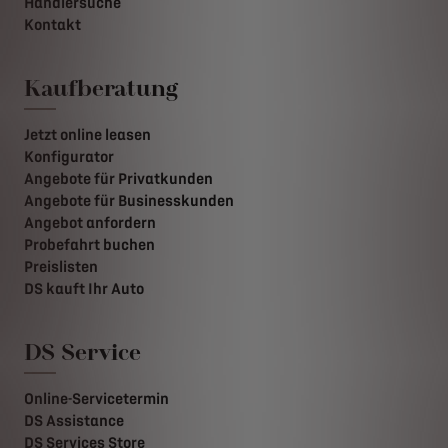
Händlersuche
Kontakt
Kaufberatung
Jetzt online leasen
Konfigurator
Angebote für Privatkunden
Angebote für Businesskunden
Angebot anfordern
Probefahrt buchen
Preislisten
DS kauft Ihr Auto
DS Service
Online-Servicetermin
DS Assistance
DS Services Store