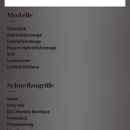
Modelle
Überblick
Elektrofahrzeuge
Hybridfahrzeuge
Plug-In-Hybridfahrzeuge
SUV
Limousinen
Limited Editions
Schnellzugriffe
News
Only You
DS Lifestyle Boutique
Formula-E
Finanzierung