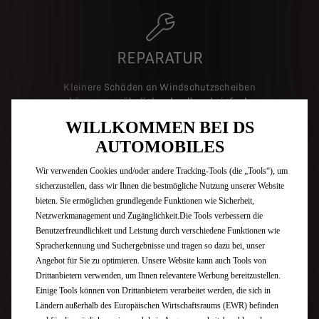
REPARATUR
Kleinere Schäden an Windschutzscheiben
können gewöhnlich schnell und einfach
repariert werden. Ihr DS Partner berät Sie gerne,
WILLKOMMEN BEI DS
ob im speziellen Fall die Scheibenreparatur
AUTOMOBILES
möglich und erlaubt ist.
Wir verwenden Cookies und/oder andere Tracking-Tools (die „Tools“), um
Falls der Schaden nicht repariert werden kann,
sicherzustellen, dass wir Ihnen die bestmögliche Nutzung unserer Website
kümmern sich unsere Experten um den
bieten. Sie ermöglichen grundlegende Funktionen wie Sicherheit,
Austausch Ihrer Windschutzscheibe.
Netzwerkmanagement und Zugänglichkeit.Die Tools verbessern die
Benutzerfreundlichkeit und Leistung durch verschiedene Funktionen wie
Spracherkennung und Suchergebnisse und tragen so dazu bei, unser
Angebot für Sie zu optimieren. Unsere Website kann auch Tools von
Drittanbietern verwenden, um Ihnen relevantere Werbung bereitzustellen.
Einige Tools können von Drittanbietern verarbeitet werden, die sich in
Ländern außerhalb des Europäischen Wirtschaftsraums (EWR) befinden
UNSER SERVICE