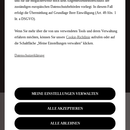
und für die möglicherweise noch kein Angemessenheitsbeschluss der
zuständigen europäischen Datenschutzbehörden vorliegt. In diesem Fall
Ihr DS Partner unterstützt Sie bei der
erfolgt die Übermittlung auf Grundlage Ihrer Einwilligung (Art. 49 Abs. 1
Schadensabwicklung mit der Versicherung.
lit. a DSGVO).
Teilkaskoversicherte zahlen für die Reparatur in
der Regel keinen Cent (auch keine
Wenn Sie mehr über die von uns verwendeten Tools und deren Verwaltung
Selbstbeteiligung) und werden nicht in der
erfahren möchten, können Sie unsere
Cookie‑Richtlinie
aufrufen oder auf
1
Versicherungsprämie hochgestuft.
die Schaltfläche „Meine Einstellungen verwalten“ klicken.
Profitieren Sie von unseren Lösungen, um Ihre
Datenschutzerklärung
Mobilität während der Reparatur
sicherzustellen.
1
je nach Versicherungsbedingungen.
MEINE EINSTELLUNGEN VERWALTEN
ALLE AKZEPTIEREN
ONLINE-TERMINANFRAGE
ALLE ABLEHNEN