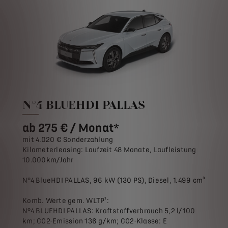
N°4 BLUEHDI PALLAS
ab 275 € / Monat*
mit 4.020 € Sonderzahlung
Kilometerleasing: Laufzeit 48 Monate, Laufleistung
10.000km/Jahr
N°4 BlueHDI PALLAS, 96 kW (130 PS), Diesel, 1.499 cm³
Komb. Werte gem. WLTP¹:
N°4 BLUEHDI PALLAS: Kraftstoffverbrauch 5,2 l/100
km; CO2-Emission 136 g/km; CO2-Klasse: E