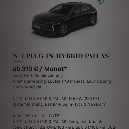
N°4 PLUG-IN-HYBRID PALLAS
ab 319 € / Monat*
mit 8.140 € Sonderzahlung
Kilometerleasing: Laufzeit 48 Monate, Laufleistung
10.000km/Jahr
N°4 PLUG-IN-HYBRID PALLAS, 165 kW (225 PS)
Systemleistung, Benzin-Plug-In-Hybrid, 1.598 cm³
Komb. Werte gem. WLTP¹:
N°4 PLUG-IN-HYBRID PALLAS: Energieverbrauch
(gewichtet): 13,2 kWh/100 km plus 3,0 l/100 km; CO2-