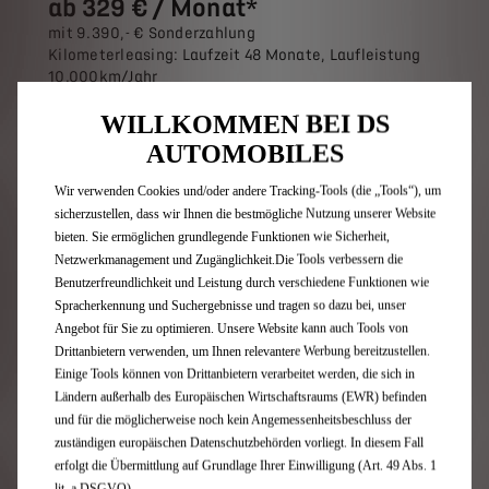
ab 329 € / Monat*
mit 9.390,- € Sonderzahlung
Kilometerleasing: Laufzeit 48 Monate, Laufleistung
10.000km/Jahr
WILLKOMMEN BEI DS
DS 3 E-TENSE MAISON SARAH LAVOINE, Elektromotor,
115 kW (156 PS)
AUTOMOBILES
Komb. Werte gem. WLTP¹:
Wir verwenden Cookies und/oder andere Tracking-Tools (die „Tools“), um
DS 3 E-TENSE MAISON SARAH LAVOINE:
sicherzustellen, dass wir Ihnen die bestmögliche Nutzung unserer Website
Energieverbrauch 15,6 kWh/100 km; CO2-Emission 0
bieten. Sie ermöglichen grundlegende Funktionen wie Sicherheit,
g/km; CO2-Klasse: A
Netzwerkmanagement und Zugänglichkeit.Die Tools verbessern die
Benutzerfreundlichkeit und Leistung durch verschiedene Funktionen wie
Spracherkennung und Suchergebnisse und tragen so dazu bei, unser
Angebot entdecken
Angebot für Sie zu optimieren. Unsere Website kann auch Tools von
Drittanbietern verwenden, um Ihnen relevantere Werbung bereitzustellen.
Einige Tools können von Drittanbietern verarbeitet werden, die sich in
Ländern außerhalb des Europäischen Wirtschaftsraums (EWR) befinden
und für die möglicherweise noch kein Angemessenheitsbeschluss der
zuständigen europäischen Datenschutzbehörden vorliegt. In diesem Fall
erfolgt die Übermittlung auf Grundlage Ihrer Einwilligung (Art. 49 Abs. 1
lit. a DSGVO).