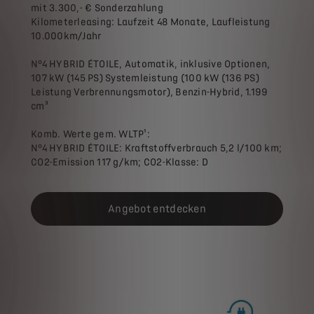
mit 3.300,- € Sonderzahlung
Kilometerleasing: Laufzeit 48 Monate, Laufleistung
10.000km/Jahr
N°4 HYBRID ÉTOILE, Automatik, inklusive Optionen,
107 kW (145 PS) Systemleistung (100 kW (136 PS)
Leistung Verbrennungsmotor), Benzin-Hybrid, 1.199
cm³
Komb. Werte gem. WLTP¹:
N°4 HYBRID ÉTOILE: Kraftstoffverbrauch 5,2 l/100 km;
CO2-Emission 117 g/km; CO2-Klasse: D
Angebot entdecken