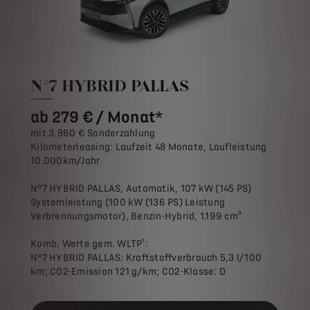
N°7 HYBRID PALLAS
ab 279 € / Monat*
mit 3.860 € Sonderzahlung
Kilometerleasing: Laufzeit 48 Monate, Laufleistung
10.000km/Jahr
N°7 HYBRID PALLAS, Automatik, 107 kW (145 PS)
Systemleistung (100 kW (136 PS) Leistung
Verbrennungsmotor), Benzin-Hybrid, 1.199 cm³
Komb. Werte gem. WLTP¹:
N°7 HYBRID PALLAS: Kraftstoffverbrauch 5,3 l/100
km; CO2-Emission 121 g/km; CO2-Klasse: D