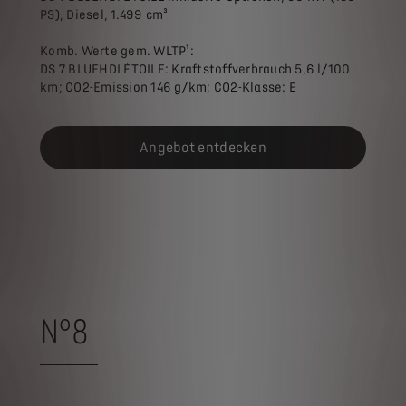
PS), Diesel, 1.499 cm³
Komb. Werte gem. WLTP¹:
DS 7 BLUEHDI ÉTOILE: Kraftstoffverbrauch 5,6 l/100
km; CO2-Emission 146 g/km; CO2-Klasse: E
Angebot entdecken
N°8