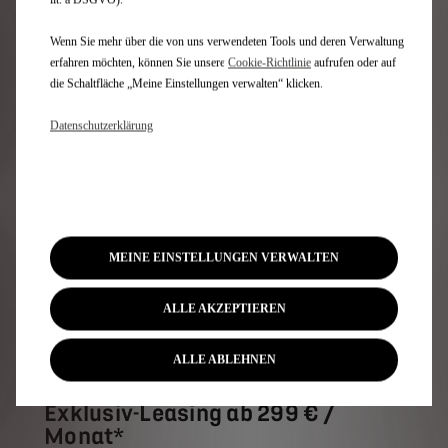
N°4
Wenn Sie mehr über die von uns verwendeten Tools und deren Verwaltung
erfahren möchten, können Sie unsere
Cookie‑Richtlinie
aufrufen oder auf
die Schaltfläche „Meine Einstellungen verwalten“ klicken.
Datenschutzerklärung
MEINE EINSTELLUNGEN VERWALTEN
ALLE AKZEPTIEREN
ALLE ABLEHNEN
N°4 HYBRID ÉTOILE
Exklusiv-Leasing ab 299 € /
Monat*