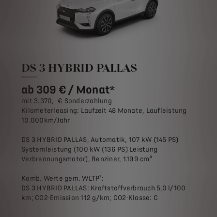
DS 3 HYBRID PALLAS
ab 309 € / Monat*
mit 3.370,- € Sonderzahlung
Kilometerleasing: Laufzeit 48 Monate, Laufleistung
10.000km/Jahr
DS 3 HYBRID PALLAS, Automatik, 107 kW (145 PS)
Systemleistung (100 kW (136 PS) Leistung
Verbrennungsmotor), Benziner, 1.199 cm³
Komb. Werte gem. WLTP¹:
DS 3 HYBRID PALLAS: Kraftstoffverbrauch 5,0 l/100
km; CO2-Emission 112 g/km; CO2-Klasse: C