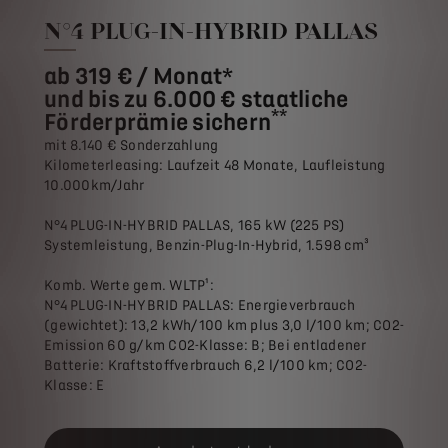
N°4 PLUG-IN-HYBRID PALLAS
ab 319 € / Monat*
und bis zu 6.000 € staatliche
**
Förderprämie sichern
mit 8.140 € Sonderzahlung
Kilometerleasing: Laufzeit 48 Monate, Laufleistung
10.000km/Jahr
N°4 PLUG-IN-HYBRID PALLAS, 165 kW (225 PS)
Systemleistung, Benzin-Plug-In-Hybrid, 1.598 cm³
Komb. Werte gem. WLTP¹:
N°4 PLUG-IN-HYBRID PALLAS: Energieverbrauch
(gewichtet): 13,2 kWh/100 km plus 3,0 l/100 km; CO2-
Emission 60 g/km CO2-Klasse: B; Bei entladener
Batterie: Kraftstoffverbrauch 6,2 l/100 km; CO2-
Klasse: E