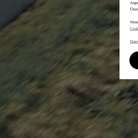
Angem
Überm
Wenn 
Cooki
Daten