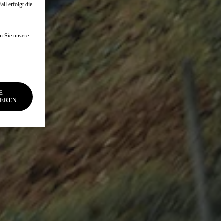
ll erfolgt die
n Sie unsere
E
IEREN