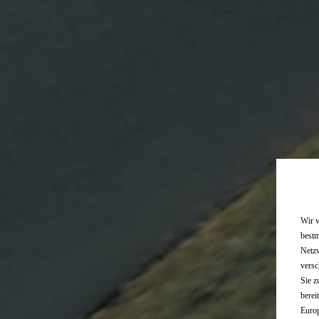
Wir v
bestm
Netzw
versc
Sie z
berei
Europ