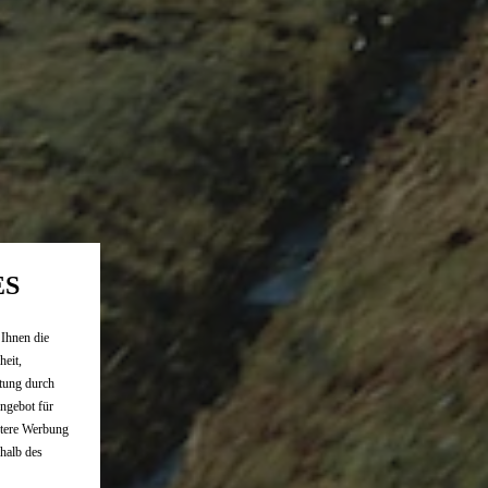
ES
 Ihnen die
heit,
tung durch
ngebot für
ntere Werbung
rhalb des