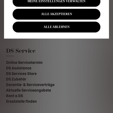
Konfigurator
MEINE EINSTELLUNGEN VERWALTEN
Angebote für Privatkunden
Angebote für Businesskunden
ALLE AKZEPTIEREN
Angebot anfordern
Probefahrt buchen
ALLE ABLEHNEN
Preislisten
DS kauft Ihr Auto
DS Service
Online-Servicetermin
DS Assistance
DS Services Store
DS Zubehör
Garantie- & Serviceverträge
Aktuelle Serviceangebote
Rent a DS
Ersatzteile finden