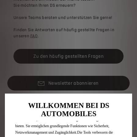
Sie möchten Ihren DS erneuern?
Unsere Teams beraten und unterstützen Sie gerne!
Finden Sie Antworten auf häufig gestellte Fragen in
unseren
FAQ
.
Zu den häufig gestellten Fragen
Newsletter abonnieren
WILLKOMMEN BEI DS
Modelle
AUTOMOBILES
Wir verwenden Cookies und/oder andere Tracking-Tools (die „Tools“), um
sicherzustellen, dass wir Ihnen die bestmögliche Nutzung unserer Website
Überblick
bieten. Sie ermöglichen grundlegende Funktionen wie Sicherheit,
Elektrofahrzeuge
Netzwerkmanagement und Zugänglichkeit.Die Tools verbessern die
Hybridfahrzeuge