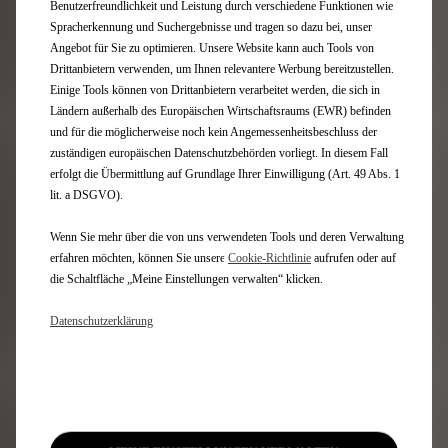
Benutzerfreundlichkeit und Leistung durch verschiedene Funktionen wie
Plug-In-Hybridfahrzeuge
Spracherkennung und Suchergebnisse und tragen so dazu bei, unser
SUV
Angebot für Sie zu optimieren. Unsere Website kann auch Tools von
Limousinen
Drittanbietern verwenden, um Ihnen relevantere Werbung bereitzustellen.
Limited Editions
Einige Tools können von Drittanbietern verarbeitet werden, die sich in
Ländern außerhalb des Europäischen Wirtschaftsraums (EWR) befinden
und für die möglicherweise noch kein Angemessenheitsbeschluss der
Schnellzugriffe
zuständigen europäischen Datenschutzbehörden vorliegt. In diesem Fall
erfolgt die Übermittlung auf Grundlage Ihrer Einwilligung (Art. 49 Abs. 1
News
lit. a DSGVO).
Only You
DS Lifestyle Boutique
Wenn Sie mehr über die von uns verwendeten Tools und deren Verwaltung
Formula-E
erfahren möchten, können Sie unsere
Cookie‑Richtlinie
aufrufen oder auf
Finanzierung
die Schaltfläche „Meine Einstellungen verwalten“ klicken.
Händlersuche
Kontakt
Datenschutzerklärung
Kaufberatung
Jetzt online leasen