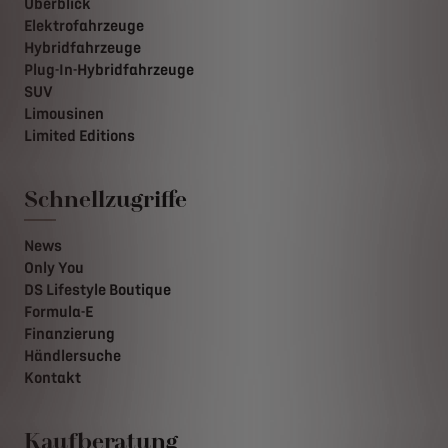
Überblick
Elektrofahrzeuge
Hybridfahrzeuge
Plug-In-Hybridfahrzeuge
SUV
Limousinen
Limited Editions
Schnellzugriffe
News
Only You
DS Lifestyle Boutique
Formula-E
Finanzierung
Händlersuche
Kontakt
Kaufberatung