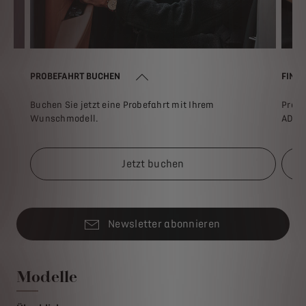
PROBEFAHRT BUCHEN
FINDE
Buchen Sie jetzt eine Probefahrt mit Ihrem
Profi
Wunschmodell.
ADVI
Jetzt buchen
Newsletter abonnieren
Modelle