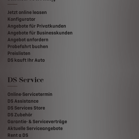
Jetzt online leasen
Konfigurator
Angebote für Privatkunden
Angebote für Businesskunden
Angebot anfordern
Probefahrt buchen
Preislisten
DS kauft Ihr Auto
DS Service
Online-Servicetermin
DS Assistance
DS Services Store
DS Zubehör
Garantie- & Serviceverträge
Aktuelle Serviceangebote
Rent a DS