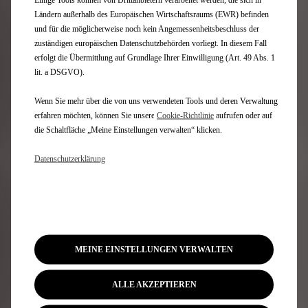
5. Schredder
Ländern außerhalb des Europäischen Wirtschaftsraums (EWR) befinden
und für die möglicherweise noch kein Angemessenheitsbeschluss der
Die vorbehandelten Autowracks werden dann an einen
zuständigen europäischen Datenschutzbehörden vorliegt. In diesem Fall
Schredder weitergeleitet, in dem das Fahrzeug zerteilt
erfolgt die Übermittlung auf Grundlage Ihrer Einwilligung (Art. 49 Abs. 1
wird, um die verschiedenen Teile für Recycling oder
lit. a DSGVO).
Wiederverwertung sortieren zu können.
Wenn Sie mehr über die von uns verwendeten Tools und deren Verwaltung
6. Post-Shredder-Verwertung
erfahren möchten, können Sie unsere
Cookie‑Richtlinie
aufrufen oder auf
die Schaltfläche „Meine Einstellungen verwalten“ klicken.
Die sortierten Elemente, die aus dem Schredder
stammen, werden im Anschluss mit verschiedenen
Datenschutzerklärung
Technologien behandelt (Magnete, Wirbelstrom,
Flotation), um Materialfraktionen zu erhalten, die als
wertvolle Sekundärrohstoffe eingesetzt werden können.
7. Recycling/Rückgewinnung/Beseitigung auf Deponien
MEINE EINSTELLUNGEN VERWALTEN
Die aus dem Schredder stammenden Materialien
können beispielsweise in der Zementindustrie recycelt
ALLE AKZEPTIEREN
werden. Dank dieser Produktionskette sind 95 % des
Fahrzeugs wiederverwertbar, sodass die auf Deponien