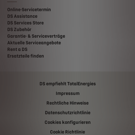
Online-Servicetermin
DS Assistance
DS Services Store
DS Zubehör
Garantie- & Serviceverträge
Aktuelle Serviceangebote
Rent a DS
Ersatzteile finden
DS empfiehlt TotalEnergies
Impressum
Rechtliche Hinweise
Datenschutzrichtlinie
Cookies konfigurieren
Cookie Richtlinie