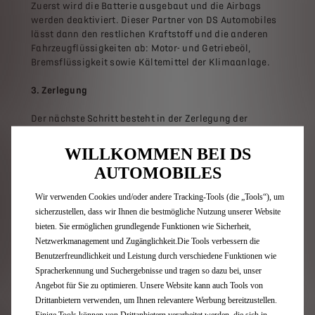
Zuerst wird die Batterie ausgebaut und die Airbags
werden deaktiviert. Dieser Partner von DS Automobiles
lässt dann den restlichen Kraftstoff und die anderen
Fahrzeugflüssigkeiten ab: Motor- und Getriebeöl,
Bremsflüssigkeit sowie Kältemittel der Klimaanlage.
3. Zerlegung
Der nächste Schritt besteht in der Zerlegung der
Komponenten und Mechaniken zur Wiederverwendung
als Ersatzteile oder zur Wiederaufbereitung. Wenn
WILLKOMMEN BEI DS
Materialien wie Kunststoff und Glas als wirtschaftlich
AUTOMOBILES
verwertbar eingestuft werden, werden sie ebenfalls für
das Recycling aus dem Fahrzeug entnommen.
Wir verwenden Cookies und/oder andere Tracking-Tools (die „Tools“), um
sicherzustellen, dass wir Ihnen die bestmögliche Nutzung unserer Website
bieten. Sie ermöglichen grundlegende Funktionen wie Sicherheit,
4. Lagerung
Netzwerkmanagement und Zugänglichkeit.Die Tools verbessern die
Benutzerfreundlichkeit und Leistung durch verschiedene Funktionen wie
Umweltgefährdende Stoffe werden aus dem Fahrzeug
Spracherkennung und Suchergebnisse und tragen so dazu bei, unser
entnommen und an Unternehmen weitergeleitet, die
Angebot für Sie zu optimieren. Unsere Website kann auch Tools von
sich auf die Rücknahme oder Beseitigung von Abfällen
Drittanbietern verwenden, um Ihnen relevantere Werbung bereitzustellen.
spezialisiert haben.
Einige Tools können von Drittanbietern verarbeitet werden, die sich in