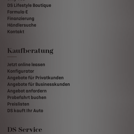
DS Lifestyle Boutique
Formula-E
Finanzierung
Händlersuche
Kontakt
Kaufberatung
Jetzt online leasen
Konfigurator
Angebote für Privatkunden
Angebote für Businesskunden
Angebot anfordern
Probefahrt buchen
Preislisten
DS kauft Ihr Auto
DS Service