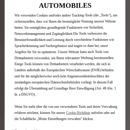
Niederlassung Deutschland, Siemensstraße 10, 63263
AUTOMOBILES
Neu-Isenburg, für den N°4 BlueHDi AT PALLAS 96 kW
(130 PS), Diesel, 1.499 cm³ Leasingsonderzahlung 4.020
Wir verwenden Cookies und/oder andere Tracking-Tools (die „Tools“), um
€; Laufzeit 48 Monate; 48 x mtl. Leasingrate 275,00 €;
sicherzustellen, dass wir Ihnen die bestmögliche Nutzung unserer Website
Laufleistung 10.000 km/Jahr. Die Überführungskosten
bieten. Sie ermöglichen grundlegende Funktionen wie Sicherheit,
sind nicht in der Leasingrate enthalten und gesondert
Netzwerkmanagement und Zugänglichkeit.Die Tools verbessern die
an den anbietenden Händler zu entrichten. Angebot
Benutzerfreundlichkeit und Leistung durch verschiedene Funktionen wie
gültig bis zum 30.09.26. Mehr- und Minderkilometer
Spracherkennung und Suchergebnisse und tragen so dazu bei, unser
(Freigrenze 2.500 km) sowie eventuell vorhandene
Angebot für Sie zu optimieren. Unsere Website kann auch Tools von
Schäden werden nach Vertragsende abgerechnet.
Drittanbietern verwenden, um Ihnen relevantere Werbung bereitzustellen.
Abbildung zeigt Wunschausstattung gegen Mehrpreis,
Einige Tools können von Drittanbietern verarbeitet werden, die sich in
die nicht Bestandteil des Angebots ist.
Ländern außerhalb des Europäischen Wirtschaftsraums (EWR) befinden
und für die möglicherweise noch kein Angemessenheitsbeschluss der
¹ Die Werte eines Fahrzeugs hängen nicht nur von der
zuständigen europäischen Datenschutzbehörden vorliegt. In diesem Fall
effizienten Ausnutzung des Kraftstoffs durch das
erfolgt die Übermittlung auf Grundlage Ihrer Einwilligung (Art. 49 Abs. 1
Fahrzeug ab, sondern werden auch vom Fahrverhalten
lit. a DSGVO).
und anderen nichttechnischen Faktoren beeinflusst.
Gewichtete Werte sind Mittelwerte für Kraftstoff- und
Wenn Sie mehr über die von uns verwendeten Tools und deren Verwaltung
Stromverbrauch von extern aufladbaren
erfahren möchten, können Sie unsere
Cookie‑Richtlinie
aufrufen oder auf
Hybridelektrofahrzeugen bei durchschnittlichem
die Schaltfläche „Meine Einstellungen verwalten“ klicken.
Nutzungsprofil und täglichem Laden der Batterie.