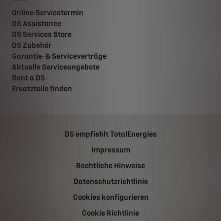
Online-Servicetermin
DS Assistance
DS Services Store
DS Zubehör
Garantie- & Serviceverträge
Aktuelle Serviceangebote
Rent a DS
Ersatzteile finden
DS empfiehlt TotalEnergies
Impressum
Rechtliche Hinweise
Datenschutzrichtlinie
Cookies konfigurieren
Cookie Richtlinie