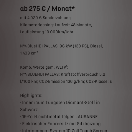
ab 275 € / Monat*
mit 4.020 € Sonderzahlung
Kilometerleasing: Laufzeit 48 Monate,
Laufleistung 10.000km/Jahr
N°4 BlueHDI PALLAS, 96 kW (130 PS), Diesel,
1.499 cm³
Komb. Werte gem. WLTP¹:
N°4 BLUEHDI PALLAS: Kraftstoffverbrauch 5,2
l/100 km; CO2-Emission 136 g/km; CO2-Klasse: E
Highlights:
- Innenraum Tungsten Diamant-Stoff in
Schwarz
- 19-Zoll-Leichtmetallfelgen LAUSANNE
- Elektrischer Fahrersitz mit Sitzheizung
- Infotainment System 10 Zoll Touch Screen