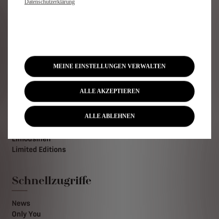
Datenschutzerklärung
Newsletter abonnieren
Modelle
MEINE EINSTELLUNGEN VERWALTEN
Überblick
ALLE AKZEPTIEREN
Elektrofahrzeuge
Hybridfahrzeuge
Plug-In-Hybridfahrzeuge
ALLE ABLEHNEN
SUV
Limousinen
Limited Editions
Schnellzugriffe
News
Only You