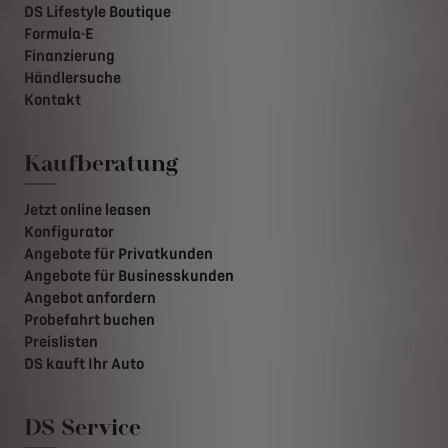
DS Lifestyle Boutique
Formula-E
Finanzierung
Händlersuche
Kontakt
Kaufberatung
Jetzt online leasen
Konfigurator
Angebote für Privatkunden
Angebote für Businesskunden
Angebot anfordern
Probefahrt buchen
Preislisten
DS kauft Ihr Auto
DS Service