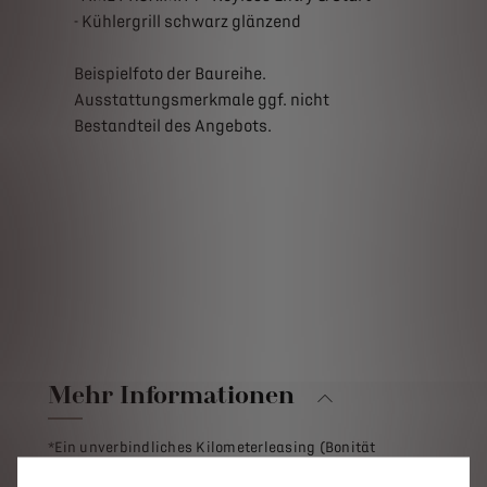
- Kühlergrill schwarz glänzend
Beispielfoto der Baureihe.
Ausstattungsmerkmale ggf. nicht
Bestandteil des Angebots.
Mehr Informationen
*Ein unverbindliches Kilometerleasing (Bonität
vorausgesetzt) für Privatkunden der Stellantis Bank SA