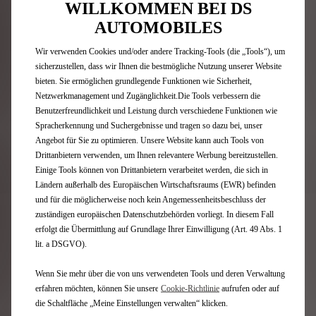
Niederlassung Deutschland, Siemensstraße 10, 63263
WILLKOMMEN BEI DS
Neu-Isenburg, für den N°7 Hybrid Automatik PALLAS, 107
AUTOMOBILES
kW (145 PS) Systemleistung (100 kW (136 PS) Leistung
Verbrennungsmotor), Benzin-Hybrid, 1.199 cm³
Wir verwenden Cookies und/oder andere Tracking-Tools (die „Tools“), um
Leasingsonderzahlung 3.860,00 €; Laufzeit 48 Monate;
sicherzustellen, dass wir Ihnen die bestmögliche Nutzung unserer Website
48 x mtl. Leasingrate 279,00 €; Laufleistung 10.000
bieten. Sie ermöglichen grundlegende Funktionen wie Sicherheit,
km/Jahr. Die Überführungskosten sind nicht in der
Netzwerkmanagement und Zugänglichkeit.Die Tools verbessern die
Leasingrate enthalten und gesondert an den
Benutzerfreundlichkeit und Leistung durch verschiedene Funktionen wie
anbietenden Händler zu entrichten. Angebot gültig bis
Spracherkennung und Suchergebnisse und tragen so dazu bei, unser
zum 30.09.26. Mehr- und Minderkilometer (Freigrenze
Angebot für Sie zu optimieren. Unsere Website kann auch Tools von
2.500 km) sowie eventuell vorhandene Schäden werden
Drittanbietern verwenden, um Ihnen relevantere Werbung bereitzustellen.
nach Vertragsende abgerechnet. Abbildung zeigt
Einige Tools können von Drittanbietern verarbeitet werden, die sich in
Wunschausstattung gegen Mehrpreis, die nicht
Ländern außerhalb des Europäischen Wirtschaftsraums (EWR) befinden
Bestandteil des Angebots ist.
und für die möglicherweise noch kein Angemessenheitsbeschluss der
zuständigen europäischen Datenschutzbehörden vorliegt. In diesem Fall
¹ Die Werte eines Fahrzeugs hängen nicht nur von der
erfolgt die Übermittlung auf Grundlage Ihrer Einwilligung (Art. 49 Abs. 1
effizienten Ausnutzung des Kraftstoffs durch das
lit. a DSGVO).
Fahrzeug ab, sondern werden auch vom Fahrverhalten
und anderen nichttechnischen Faktoren beeinflusst.
Wenn Sie mehr über die von uns verwendeten Tools und deren Verwaltung
Gewichtete Werte sind Mittelwerte für Kraftstoff- und
erfahren möchten, können Sie unsere
Cookie‑Richtlinie
aufrufen oder auf
Stromverbrauch von extern aufladbaren
die Schaltfläche „Meine Einstellungen verwalten“ klicken.
Hybridelektrofahrzeugen bei durchschnittlichem