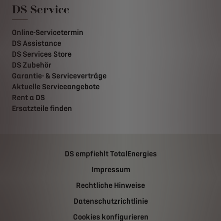
DS Service
Online-Servicetermin
DS Assistance
DS Services Store
DS Zubehör
Garantie- & Serviceverträge
Aktuelle Serviceangebote
Rent a DS
Ersatzteile finden
DS empfiehlt TotalEnergies
Impressum
Rechtliche Hinweise
Datenschutzrichtlinie
Cookies konfigurieren