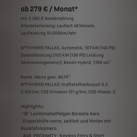
ab 279 € / Monat*
mit 3.380 € Sonderzahlung
Kilometerleasing: Laufzeit 48 Monate,
Laufleistung 10.000km/Jahr
N°7 HYBRID PALLAS, Automatik, 107 kW (145 PS)
Systemleistung (100 kW (136 PS) Leistung
Verbrennungsmotor), Benzin-Hybrid, 1.199 cm³
Komb. Werte gem. WLTP¹:
N°7 HYBRID PALLAS: Kraftstoffverbrauch 5,3
l/100 km; CO2-Emission 121 g/km; CO2-Klasse: D
Highlights:
- 19" Leichtmetallfelgen Borealis Aero
- Einparkhilfe vorne, seitlich und hinten mit
Rückfahrkamera
- AML PROXIMITY - Keyless Entry & Start