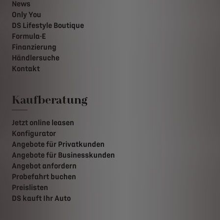
News
Only You
DS Lifestyle Boutique
Formula-E
Finanzierung
Händlersuche
Kontakt
Kaufberatung
Jetzt online leasen
Konfigurator
Angebote für Privatkunden
Angebote für Businesskunden
Angebot anfordern
Probefahrt buchen
Preislisten
DS kauft Ihr Auto