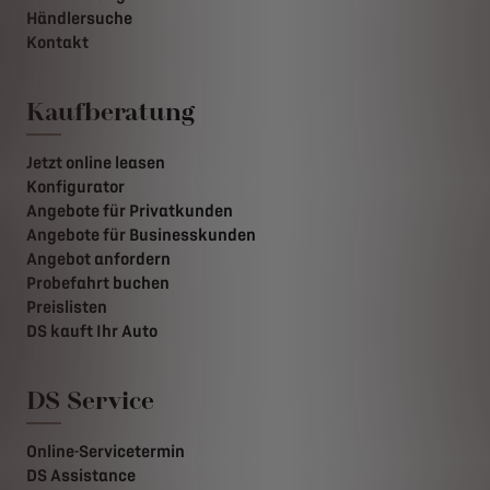
Händlersuche
Kontakt
Kaufberatung
Jetzt online leasen
Konfigurator
Angebote für Privatkunden
Angebote für Businesskunden
Angebot anfordern
Probefahrt buchen
Preislisten
DS kauft Ihr Auto
DS Service
Online-Servicetermin
DS Assistance