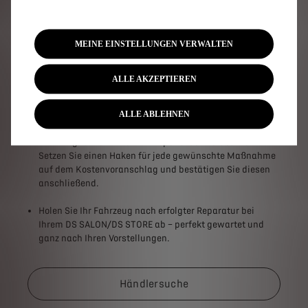
Mehr Sicherheit und Transparenz in drei Schritten:
Geben Sie Ihr Fahrzeug bei Ihrem DS SALON/DS STORE
MEINE EINSTELLUNGEN VERWALTEN
ab.
Sollte während des Werkstattaufenthalts weiterer
ALLE AKZEPTIEREN
Reparaturbedarf an Ihrem Fahrzeug erkannt werden,
erhalten Sie ganz bequem per E-Mail oder SMS einen
ALLE ABLEHNEN
digitalen Befund mit allen wichtigen Informationen zum
Reparaturumfang und zu den voraussichtlichen Kosten.
Die Dringlichkeit wird mit Ampelfarben verdeutlicht.
Setzen Sie einen Haken für jede gewünschte Maßnahme
auf dem Kostenvoranschlag und bestätigen Sie diesen
anschließend.
Holen Sie Ihr Fahrzeug nach erfolgter Reparatur bei
Ihrem DS SALON/DS STORE ab – perfekt gewartet und
ganz nach Ihren Vorstellungen.
Händlersuche