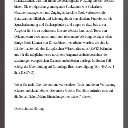
sicherzustellen, dass wir Ihnen die bestmögliche Nutzung unserer Website
Nichts geschieht ohne Ihre vorherige Zustimmung.
Nach der Wartung mit den gewählten Eingriffen können
bieten. Sie ermöglichen grundlegende Funktionen wie Sicherheit,
Sie Ihr Fahrzeug einfach abholen.
Netzwerkmanagement und Zugänglichkeit.Die Tools verbessern die
Benutzerfreundlichkeit und Leistung durch verschiedene Funktionen wie
Spracherkennung und Suchergebnisse und tragen so dazu bei, unser
Angebot für Sie zu optimieren. Unsere Website kann auch Tools von
Drittanbietern verwenden, um Ihnen relevantere Werbung bereitzustellen.
Einige Tools können von Drittanbietern verarbeitet werden, die sich in
Ländern außerhalb des Europäischen Wirtschaftsraums (EWR) befinden
und für die möglicherweise noch kein Angemessenheitsbeschluss der
zuständigen europäischen Datenschutzbehörden vorliegt. In diesem Fall
erfolgt die Übermittlung auf Grundlage Ihrer Einwilligung (Art. 49 Abs. 1
lit. a DSGVO).
Wenn Sie mehr über die von uns verwendeten Tools und deren Verwaltung
erfahren möchten, können Sie unsere
Cookie‑Richtlinie
aufrufen oder auf
die Schaltfläche „Meine Einstellungen verwalten“ klicken.
Datenschutzerklärung