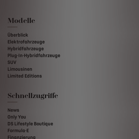
Modelle
Überblick
Elektrofahrzeuge
Hybridfahrzeuge
Plug-In-Hybridfahrzeuge
SUV
Limousinen
Limited Editions
Schnellzugriffe
News
Only You
DS Lifestyle Boutique
Formula-E
Finanzierung