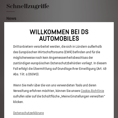
um sicherzustellen, dass wir Ihnen die bestmögliche Nutzung
Schnellzugriffe
unserer Website bieten. Sie ermöglichen grundlegende Funktionen
wie Sicherheit, Netzwerkmanagement und Zugänglichkeit.Die Tools
News
verbessern die Benutzerfreundlichkeit und Leistung durch
Only You
verschiedene Funktionen wie Spracherkennung und Suchergebnisse
DS Lifestyle Boutique
und tragen so dazu bei, unser Angebot für Sie zu optimieren. Unsere
WILLKOMMEN BEI DS
Formula-E
Website kann auch Tools von Drittanbietern verwenden, um Ihnen
AUTOMOBILES
Finanzierung
relevantere Werbung bereitzustellen. Einige Tools können von
Drittanbietern verarbeitet werden, die sich in Ländern außerhalb
Händlersuche
des Europäischen Wirtschaftsraums (EWR) befinden und für die
Kontakt
möglicherweise noch kein Angemessenheitsbeschluss der
zuständigen europäischen Datenschutzbehörden vorliegt. In diesem
Kaufberatung
Fall erfolgt die Übermittlung auf Grundlage Ihrer Einwilligung (Art. 49
Abs. 1 lit. a DSGVO).
Jetzt online leasen
Wenn Sie mehr über die von uns verwendeten Tools und deren
Konfigurator
Verwaltung erfahren möchten, können Sie unsere
Cookie‑Richtlinie
Angebote für Privatkunden
aufrufen oder auf die Schaltfläche „Meine Einstellungen verwalten“
Angebote für Businesskunden
klicken.
Angebot anfordern
Probefahrt buchen
Datenschutzerklärung
Preislisten