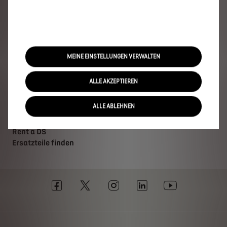
DS kauft Ihr Auto
DS Service
MEINE EINSTELLUNGEN VERWALTEN
Online-Servicetermin
DS Assistance
ALLE AKZEPTIEREN
DS Services Store
DS Zubehör
ALLE ABLEHNEN
Garantie- & Serviceverträge
Aktuelle Serviceangebote
Rent a DS
Ersatzteile finden