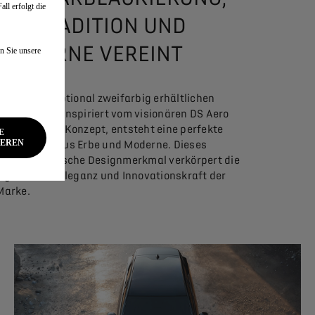
ll erfolgt die
DIE TRADITION UND
MODERNE VEREINT
n Sie unsere
Unter einer optional zweifarbig erhältlichen
Motorhaube, inspiriert vom visionären DS Aero
Sport Lounge Konzept, entsteht eine perfekte
E
IEREN
Verbindung aus Erbe und Moderne. Dieses
charakteristische Designmerkmal verkörpert die
signifikante Eleganz und Innovationskraft der
Marke.