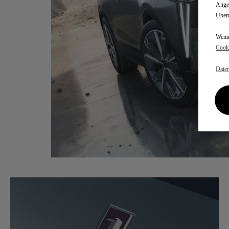
Angem
Überm
Wenn 
Cooki
Daten