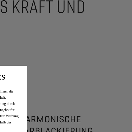
US KRAFT UND
ES
 Ihnen die
heit,
tung durch
ngebot für
ntere Werbung
EINE HARMONISCHE
rhalb des
ZWEIFARBLACKIERUNG,