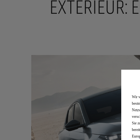
EXTERIEUR: 
Wir v
bestm
Netzw
versc
Sie z
berei
Europ