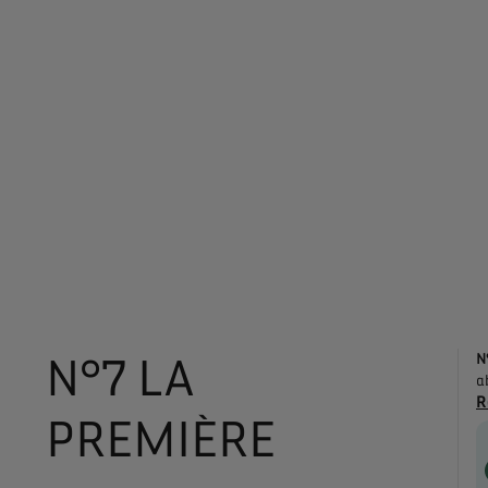
N°7 LA
N
a
R
PREMIÈRE