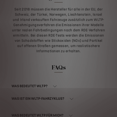
Seit 2018 müssen die Hersteller für alle in der EU, der
Schweiz, der Türkei, Norwegen, Liechtenstein, Israel
und Irland verkauften Fahrzeuge zusätzlich zum WLTP-
Genehmigungsverfahren die Emissionen ihrer Modelle
unter realen Fahrbedingungen nach dem RDE-Verfahren
ermitteln. Bei diesen RDE-Tests werden die Emissionen
von Schadstoffen wie Stickoxiden (NOx) und Partikel
auf offenen Straßen gemessen, um realistischere
Informationen zu erhalten.
FAQs
WAS BEDEUTET WLTP?
WAS IST EIN WLTP-FAHRZYKLUS?
WAS BEDEUTET WLTP FÜR MICH?