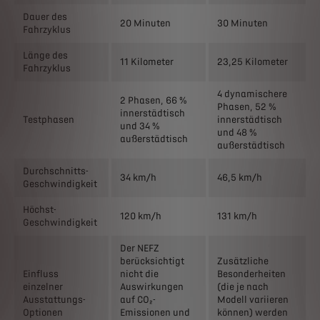
Dauer des
20 Minuten
30 Minuten
Fahrzyklus
Länge des
11 Kilometer
23,25 Kilometer
Fahrzyklus
4 dynamischere
2 Phasen, 66 %
Phasen, 52 %
innerstädtisch
Testphasen
innerstädtisch
und 34 %
und 48 %
außerstädtisch
außerstädtisch
Durchschnitts-
34 km/h
46,5 km/h
Geschwindigkeit
Höchst-
120 km/h
131 km/h
Geschwindigkeit
Der NEFZ
berücksichtigt
Zusätzliche
Einfluss
nicht die
Besonderheiten
einzelner
Auswirkungen
(die je nach
Ausstattungs-
auf CO₂-
Modell variieren
Optionen
Emissionen und
können) werden