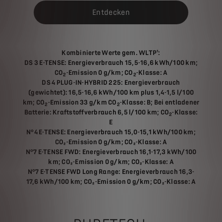
Entdecken
Kombinierte Werte gem. WLTP¹:
DS 3 E-TENSE: Energieverbrauch 15,5-16,6 kWh/100 km;
CO
-Emission 0 g/km; CO
-Klasse: A
2
2
DS 4 PLUG-IN-HYBRID 225: Energieverbrauch
(gewichtet): 16,5-16,6 kWh/100 km plus 1,4-1,5 l/100
km; CO
-Emission 33 g/km CO
-Klasse: B; Bei entladener
2
2
Batterie: Kraftstoffverbrauch 6,5 l/100 km; CO
-Klasse:
2
E
N°4 E-TENSE: Energieverbrauch 15,0-15,1 kWh/100 km;
CO₂-Emission 0 g/km; CO₂-Klasse: A
N°7 E-TENSE FWD: Energieverbrauch 16,1-17,3 kWh/100
km; CO₂-Emission 0 g/km; CO₂-Klasse: A
N°7 E-TENSE FWD Long Range: Energieverbrauch 16,3-
17,6 kWh/100 km; CO₂-Emission 0 g/km; CO₂-Klasse: A