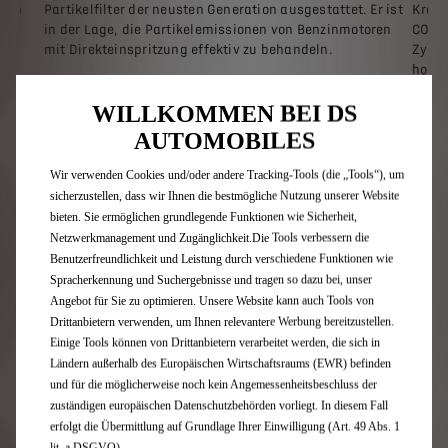
auch
Partikelfilter der neusten Generation ausgestattet. Er ist
Kraft
in der Lage, die Partikelemissionen von Benzinmotoren
CO₂-E
mit Direkteinspritzung effektiv zu behandeln.
Zylin
hohe
Die Partikelfilter-Technologie wird automatisch beim
WILLKOMMEN BEI DS
Starten Ihres Fahrzeugs aktiviert und erreicht bei der
Partikelmenge einen Wirkungsgrad von über 75 %.
AUTOMOBILES
Wir verwenden Cookies und/oder andere Tracking-Tools (die „Tools“), um
sicherzustellen, dass wir Ihnen die bestmögliche Nutzung unserer Website
bieten. Sie ermöglichen grundlegende Funktionen wie Sicherheit,
Netzwerkmanagement und Zugänglichkeit.Die Tools verbessern die
Benutzerfreundlichkeit und Leistung durch verschiedene Funktionen wie
Spracherkennung und Suchergebnisse und tragen so dazu bei, unser
BLUEHDI
Angebot für Sie zu optimieren. Unsere Website kann auch Tools von
Drittanbietern verwenden, um Ihnen relevantere Werbung bereitzustellen.
Einige Tools können von Drittanbietern verarbeitet werden, die sich in
Effizienz & Fahrvergnügen,
Ländern außerhalb des Europäischen Wirtschaftsraums (EWR) befinden
geschickt kombiniert
und für die möglicherweise noch kein Angemessenheitsbeschluss der
zuständigen europäischen Datenschutzbehörden vorliegt. In diesem Fall
erfolgt die Übermittlung auf Grundlage Ihrer Einwilligung (Art. 49 Abs. 1
Die BlueHDi-Technologie wird bei unserer Palette an
lit. a DSGVO).