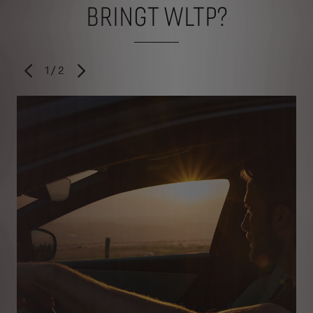
BRINGT WLTP?
1
/
2
VORHERIGES
NÄCHSTES