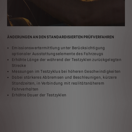
ÄNDERUNGEN AN DEN STANDARDISIERTEN PRÜFVERFAHREN
VON
Emissionswertermittlung unter Berücksichtigung
Ein
optionaler Ausstattungselemente des Fahrzeugs
es,
Erhöhte Länge der während der Testzyklen zurückgelegten
Ein
u
Strecke
ver
Messungen im Testzyklus bei höheren Geschwindigkeiten
gew
Dabei stärkeres Abbremsen und Beschleunigen, kürzere
Das
en
Standzeiten, in Verbindung mit realitätsnäherem
und
TP-
Fahrverhalten
ent
Erhöhte Dauer der Testzyklen
Zyk
dur
Fah
WLT
Spe
ein