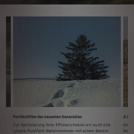
Partikelfilter der neuesten Generation
3-Zyl
re
Zur Optimierung ihrer Effizienz haben wir auch alle
Unser
en
unsere PureTech-Benzinmotoren mit einem Benzin-
Motor