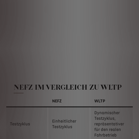
erh
CO2
he
ein
Fah
Per
en
ver
sic
o
str
jed
wid
NEFZ IM VERGLEICH ZU WLTP
NEFZ
WLTP
Dynamischer
Testzyklus,
Einheitlicher
Testzyklus
repräsentativer
Testzyklus
für den realen
Fahrbetrieb