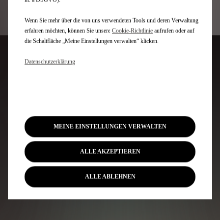
Dieselmotoren eingesetzt und bezeichnet ein
Abgasreinigungssystem der neuesten Generation.
Wenn Sie mehr über die von uns verwendeten Tools und deren Verwaltung
erfahren möchten, können Sie unsere
Cookie‑Richtlinie
aufrufen oder auf
die Schaltfläche „Meine Einstellungen verwalten“ klicken.
ABGASREINIGUNG DER
Datenschutzerklärung
NEUESTEN GENERATION
Dieses System wird in all unsere BlueHDi-Dieselmotoren
eingebaut, um die bei der Dieselverbrennung entstehenden
Schadstoffe zu beseitigen: unverbrannte Kohlenwasserstoffe
MEINE EINSTELLUNGEN VERWALTEN
(HC), Kohlenmonoxid (CO), Stickoxide (NOx) sowie Feinstaub.
ALLE AKZEPTIEREN
ALLE ABLEHNEN