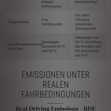
Energie-
berücksichtigt
Performance
Für jedes
Fixe
Fahrzeug
Gangwechsel
Schaltpunkte
berechnete
Schaltpunkte
Messungen bei
Messungen
23 °C, Ermittlung
Umgebungstemperatur
zwischen 20 °C
der Korrektur der
beim Test
und 30 °C
CO₂-Emissionen
bei 14 °C
EMISSIONEN UNTER
REALEN
FAHRBEDINGUNGEN
Real Driving Emissions - RDE