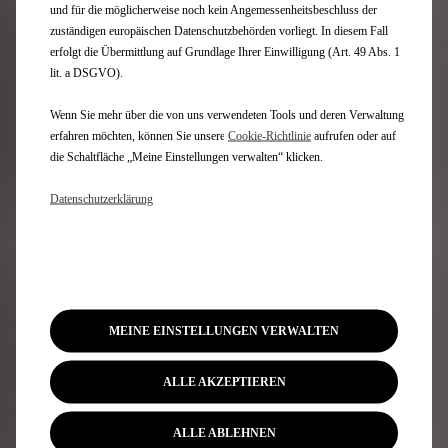
und für die möglicherweise noch kein Angemessenheitsbeschluss der
teilnehmender DS AUTOMOBILES Partner.
zuständigen europäischen Datenschutzbehörden vorliegt. In diesem Fall
Abweichungen im Cent-Bereich sind möglich. Nur
erfolgt die Übermittlung auf Grundlage Ihrer Einwilligung (Art. 49 Abs. 1
bei teilnehmenden DS AUTOMOBILES Partnern.
lit. a DSGVO).
Überführungs- und Zulassungskosten sind nicht
Bestandteile dieses Angebots. Die Stellantis Bank
Wenn Sie mehr über die von uns verwendeten Tools und deren Verwaltung
SA Niederlassung Deutschland bietet bundesweit
erfahren möchten, können Sie unsere
Cookie‑Richtlinie
aufrufen oder auf
Finanzdienstleistungen für die Marke DS
die Schaltfläche „Meine Einstellungen verwalten“ klicken.
AUTOMOBILES an.
Datenschutzerklärung
¹ Die Werte eines Fahrzeugs hängen nicht nur von der
effizienten Ausnutzung des Kraftstoffs durch das
Fahrzeug ab, sondern werden auch vom Fahrverhalten
und anderen nichttechnischen Faktoren beeinflusst.
Gewichtete Werte sind Mittelwerte für Kraftstoff- und
Stromverbrauch von extern aufladbaren
MEINE EINSTELLUNGEN VERWALTEN
Hybridelektrofahrzeugen bei durchschnittlichem
Nutzungsprofil und täglichem Laden der Batterie.
ALLE AKZEPTIEREN
ALLE ABLEHNEN
Newsletter abonnieren