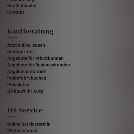
Händlersuche
Kontakt
Kaufberatung
Jetzt online leasen
Konfigurator
Angebote für Privatkunden
Angebote für Businesskunden
Angebot anfordern
Probefahrt buchen
Preislisten
DS kauft Ihr Auto
DS Service
Online-Servicetermin
DS Assistance