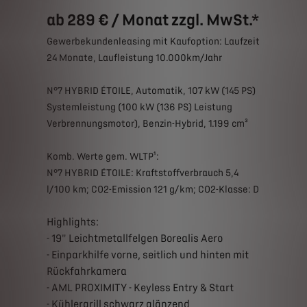
ab 289 € / Monat zzgl. MwSt.*
Gewerbekundenleasing mit Kaufoption: Laufzeit
24 Monate, Laufleistung 10.000km/Jahr
N°7 HYBRID ÉTOILE, Automatik, 107 kW (145 PS)
Systemleistung (100 kW (136 PS) Leistung
Verbrennungsmotor), Benzin-Hybrid, 1.199 cm³
Komb. Werte gem. WLTP¹:
N°7 HYBRID ÉTOILE: Kraftstoffverbrauch 5,4
l/100 km; CO2-Emission 121 g/km; CO2-Klasse: D
Highlights:
- 19" Leichtmetallfelgen Borealis Aero
- Einparkhilfe vorne, seitlich und hinten mit
Rückfahrkamera
- AML PROXIMITY - Keyless Entry & Start
- Kühlergrill schwarz glänzend