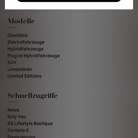
Modelle
Überblick
Elektrofahrzeuge
Hybridfahrzeuge
Plug-In-Hybridfahrzeuge
SUV
Limousinen
Limited Editions
Schnellzugriffe
News
Only You
DS Lifestyle Boutique
Formula-E
Finanzierung