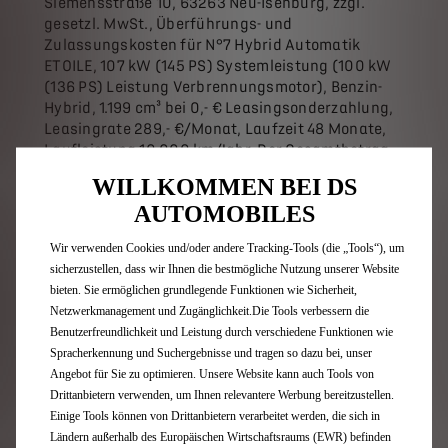
Siemensstraße 10, 63263 Neu-Isenburg, zzgl.
gesetzl. MwSt., Überführungs- und
Zulassungskosten für N°7 Hybrid Automatik
ETOILE, 107 kW (145 PS) Systemleistung (100 kW
(136 PS) Leistung Verbrennungsmotor), Benzin-
Hybrid, 1.199 cm³ bei 0,- € Leasingsonderzahlung,
Leasingrate 289,- €/Monat, Laufzeit 48 Monate,
Laufleistung 10.000 km/Jahr. Der Gesamtbetrag
von 13.872,- € netto stellt die Summe aus
WILLKOMMEN BEI DS
Leasingsonderzahlung und monatlichen
AUTOMOBILES
Leasingraten dar. Abrechnung nach
Vertragsende: Sofern der Kunde keinen Gebrauch
Wir verwenden Cookies und/oder andere Tracking-Tools (die „Tools“), um
von der Kaufoption macht, werden Mehr- und
sicherzustellen, dass wir Ihnen die bestmögliche Nutzung unserer Website
Minderkilometer (Freigrenze jeweils 2.500 km)
bieten. Sie ermöglichen grundlegende Funktionen wie Sicherheit,
sowie ein Ausgleich für ggf. vorhandene Schäden
Netzwerkmanagement und Zugänglichkeit.Die Tools verbessern die
abgerechnet.
Benutzerfreundlichkeit und Leistung durch verschiedene Funktionen wie
Spracherkennung und Suchergebnisse und tragen so dazu bei, unser
Angebot freibleibend und nur gültig bei
Angebot für Sie zu optimieren. Unsere Website kann auch Tools von
Vertragseingang beim Leasinggeber bis
Drittanbietern verwenden, um Ihnen relevantere Werbung bereitzustellen.
30.06.2026. Nicht kombinierbar mit anderen
Einige Tools können von Drittanbietern verarbeitet werden, die sich in
Sonderkonditionen oder Rahmenabkommen. Über
Ländern außerhalb des Europäischen Wirtschaftsraums (EWR) befinden
alle Detailbedingungen informiert Sie gerne Ihr