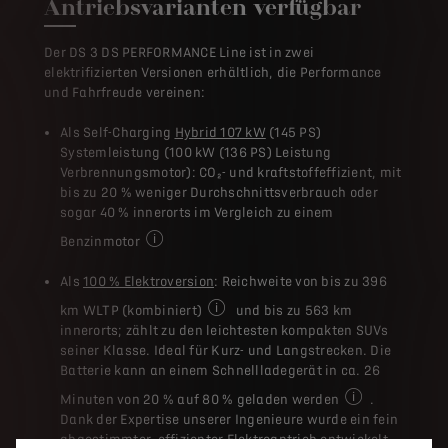
Antriebsvarianten verfügbar
Der DS 3 DS PERFORMANCE Line ist in zwei
elektrifizierten Versionen erhältlich, die Performance
und Fahrfreude vereinen:
Als Self-Charging
Hybrid 107 kW
(145 PS)
Systemleistung (100 kW (136 PS) Leistung
Verbrennungsmotor): CO₂- und kraftstoffeffizient, mit
bis zu 20 % weniger Durchschnittsverbrauch oder
sogar 40 % innerorts im Vergleich zu einem
Benzinmotor
Im Durchschnitt im Vergleich zu einem Benzinmo
Als
100 % Elektroversion
: Reichweite von bis zu 396
km WLTP (kombiniert)
und bis zu 563 km
Rechtliche Hinweise ¹ Die Werte eine
innerorts; zählt zu den leichtesten kompakten SUVs
seiner Klasse. Ideal für Kurz- und Langstrecken. Die
Batterie kann an einem Schnellladegerät in ca. 26
Minuten von 20 % auf 80 % geladen werden
.
An einem Schnel
Dank der Expertise unserer Ingenieure wurde ein fein
abgestimmter, effizienter Elektroantrieb entwickelt,