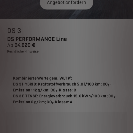
Angebot anfordern
DS 3
DS PERFORMANCE Line
Ab
34.620 €
Rechtliche Hinweise
Kombinierte Werte gem. WLTP¹:
DS 3 HYBRID: Kraftstoffverbrauch 5,0 l/100 km; CO
-
2
Emission 112 g/km; CO
-Klasse: C
2
DS 3 E-TENSE: Energieverbrauch 15,6 kWh/100 km; CO
-
2
Emission 0 g/km; CO
-Klasse: A
2