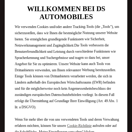
der für Umweltboni förderfähig ist.
WILLKOMMEN BEI DS
AUTOMOBILES
Kombinierte Werte gem. WLTP¹:
Wir verwenden Cookies und/oder andere Tracking-Tools (die „Tools“), um
DS 3 HYBRID: Kraftstoffverbrauch 5,0 l/100 km; CO
-
2
sicherzustellen, dass wir Ihnen die bestmögliche Nutzung unserer Website
Emission 112 g/km; CO
-Klasse: C
2
DS 3 E-TENSE: Energieverbrauch 15,5-15,6 kWh/100 km;
bieten. Sie ermöglichen grundlegende Funktionen wie Sicherheit,
CO
-Emission 0 g/km; CO
-Klasse: A
Netzwerkmanagement und Zugänglichkeit.Die Tools verbessern die
2
2
Benutzerfreundlichkeit und Leistung durch verschiedene Funktionen wie
Spracherkennung und Suchergebnisse und tragen so dazu bei, unser
Angebot für Sie zu optimieren. Unsere Website kann auch Tools von
Drittanbietern verwenden, um Ihnen relevantere Werbung bereitzustellen.
Einige Tools können von Drittanbietern verarbeitet werden, die sich in
Ländern außerhalb des Europäischen Wirtschaftsraums (EWR) befinden
und für die möglicherweise noch kein Angemessenheitsbeschluss der
zuständigen europäischen Datenschutzbehörden vorliegt. In diesem Fall
erfolgt die Übermittlung auf Grundlage Ihrer Einwilligung (Art. 49 Abs. 1
lit. a DSGVO).
Wenn Sie mehr über die von uns verwendeten Tools und deren Verwaltung
erfahren möchten, können Sie unsere
Cookie‑Richtlinie
aufrufen oder auf
die Schaltfläche „Meine Einstellungen verwalten“ klicken.