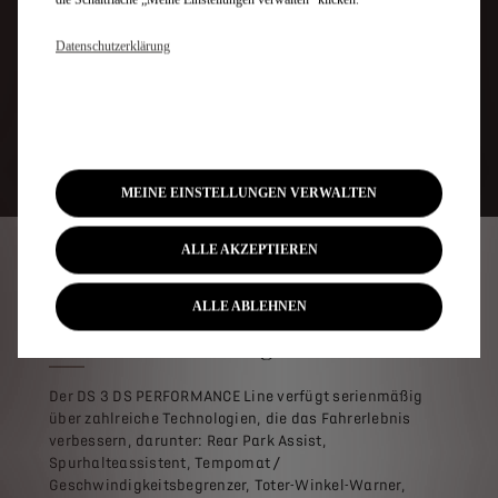
Datenschutzerklärung
Konfigurieren
MEINE EINSTELLUNGEN VERWALTEN
ALLE AKZEPTIEREN
EINE HIGH-TECH-REISE
ALLE ABLEHNEN
Serienausstattung
Der DS 3 DS PERFORMANCE Line verfügt serienmäßig
über zahlreiche Technologien, die das Fahrerlebnis
verbessern, darunter: Rear Park Assist,
Spurhalteassistent, Tempomat /
Geschwindigkeitsbegrenzer, Toter-Winkel-Warner,