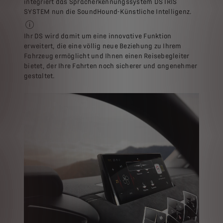
integriert das Spracherkennungssystem DS IRIS
SYSTEM nun die SoundHound-Künstliche Intelligenz.
Die neue Funktion von DS Automobiles nutzt die Leistungsfähi
Ihr DS wird damit um eine innovative Funktion
erweitert, die eine völlig neue Beziehung zu Ihrem
Fahrzeug ermöglicht und Ihnen einen Reisebegleiter
bietet, der Ihre Fahrten noch sicherer und angenehmer
gestaltet.