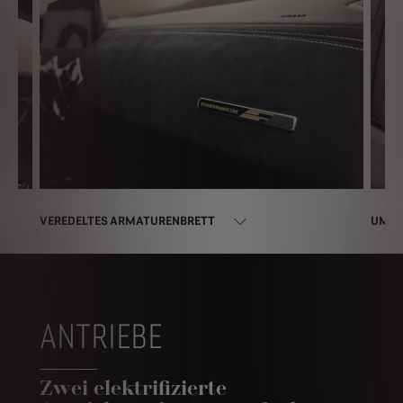
VEREDELTES ARMATURENBRETT
UMHÜ
ANTRIEBE
Zwei elektrifizierte