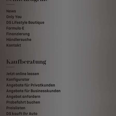
News
Only You
DS Lifestyle Boutique
Formula-E
Finanzierung
Händlersuche
Kontakt
Kaufberatung
Jetzt online leasen
Konfigurator
Angebote für Privatkunden
Angebote für Businesskunden
Angebot anfordern
Probefahrt buchen
Preislisten
DS kauft Ihr Auto