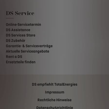
DS Service
Online-Servicetermin
DS Assistance
DS Services Store
DS Zubehör
Garantie- & Serviceverträge
Aktuelle Serviceangebote
Rent a DS
Ersatzteile finden
DS empfiehlt TotalEnergies
Impressum
Rechtliche Hinweise
Datenschutzrichtlinie