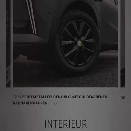
17’’-LEICHTMETALLFELGEN OSLO MIT GOLDFARBENEN
DS P
RADNABENKAPPEN
INTERIEUR