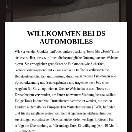
WILLKOMMEN BEI DS
AUTOMOBILES
PARISER ELEGANZ
Wir verwenden Cookies und/oder andere Tracking-Tools (die „Tools“), um
sicherzustellen, dass wir Ihnen die bestmögliche Nutzung unserer Website
bieten. Sie ermöglichen grundlegende Funktionen wie Sicherheit,
Netzwerkmanagement und Zugänglichkeit.Die Tools verbessern die
Genießen Sie einen edlen Innenraum, gefertigt aus
Benutzerfreundlichkeit und Leistung durch verschiedene Funktionen wie
erlesenen Materialien, die das Interieur der N°4
Spracherkennung und Suchergebnisse und tragen so dazu bei, unser
Limousine veredeln. Hochwertige Details wie die Clous
Angebot für Sie zu optimieren. Unsere Website kann auch Tools von
de Paris-Guillochierung unterstreichen das exklusive
Drittanbietern verwenden, um Ihnen relevantere Werbung bereitzustellen.
Ambiente. Die individuell anpassbare
Einige Tools können von Drittanbietern verarbeitet werden, die sich in
Ambientebeleuchtung sorgt für eine einladende
Ländern außerhalb des Europäischen Wirtschaftsraums (EWR) befinden
Atmosphäre, die sich ganz auf Ihre Persönlichkeit
einstellen lässt.
und für die möglicherweise noch kein Angemessenheitsbeschluss der
zuständigen europäischen Datenschutzbehörden vorliegt. In diesem Fall
erfolgt die Übermittlung auf Grundlage Ihrer Einwilligung (Art. 49 Abs. 1
lit. a DSGVO).