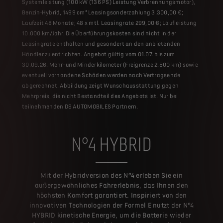
Systemleistung (100 kW (136 PS) Leistung Verbrennungsmotor),
Benzin-Hybrid, 1499 cm³ Leasingsonderzahlung 3.300,00 €;
Laufzeit 48 Monate; 48 x mtl. Leasingrate 299,00 €; Laufleistung
10.000 km/Jahr. Die Überführungskosten sind nicht in der
Leasingrate enthalten und gesondert an den anbietenden
Händler zu entrichten. Angebot gültig vom 01.07. bis zum
30.09.26. Mehr- und Minderkilometer (Freigrenze 2.500 km) sowie
eventuell vorhandene Schäden werden nach Vertragsende
abgerechnet. Abbildung zeigt Wunschausstattung gegen
Mehrpreis, die nicht Bestandteil des Angebots ist. Nur bei
teilnehmenden DS AUTOMOBILES Partnern.
N°4 HYBRID
Mit der Hybridversion des N°4 erleben Sie ein
außergewöhnliches Fahrerlebnis, das Ihnen den
höchsten Komfort garantiert. Inspiriert von den
innovativen Technologien der Formel E nutzt der N°4
HYBRID kinetische Energie, um die Batterie wieder