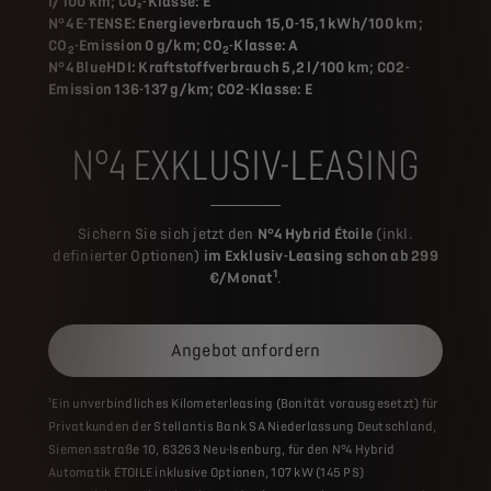
l/100 km; CO₂-Klasse: E
N°4 E-TENSE: Energieverbrauch 15,0-15,1 kWh/100 km;
CO
-Emission 0 g/km; CO
-Klasse: A
2
2
N°4 BlueHDI: Kraftstoffverbrauch 5,2 l/100 km; CO2-
Emission 136-137 g/km; CO2-Klasse: E
N°4 EXKLUSIV-LEASING
Sichern Sie sich jetzt den
N°4 Hybrid Étoile
(inkl.
definierter Optionen)
im Exklusiv-Leasing schon ab 299
1
€/Monat
.
Angebot anfordern
¹Ein unverbindliches Kilometerleasing (Bonität vorausgesetzt) für
Privatkunden der Stellantis Bank SA Niederlassung Deutschland,
Siemensstraße 10, 63263 Neu-Isenburg, für den N°4 Hybrid
Automatik ÉTOILE inklusive Optionen, 107 kW (145 PS)