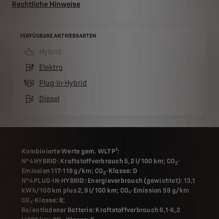
Rechtliche Hinweise
VERFÜGBARE ANTRIEBSARTEN
Hybrid
(active )
Elektro
Plug-In-Hybrid
Diesel
1
Kombinierte Werte gem. WLTP
:
N°4 HYBRID: Kraftstoffverbrauch 5,2 l/100 km; CO
-
2
Emission 117-118 g/km; CO
-Klasse: D
2
N°4 PLUG-IN-HYBRID: Energieverbrauch (gewichtet): 13,1
kWh/100 km plus 2,9 l/100 km; CO₂-Emission 59 g/km
CO₂-Klasse: B;
Bei entladener Batterie: Kraftstoffverbrauch 6,1-6,2