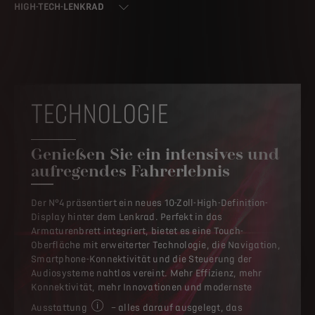
HIGH-TECH-LENKRAD
TECHNOLOGIE
Genießen Sie ein intensives und
aufregendes Fahrerlebnis
Der N°4 präsentiert ein neues 10-Zoll-High-Definition-
Display hinter dem Lenkrad. Perfekt in das
Armaturenbrett integriert, bietet es eine Touch-
Oberfläche mit erweiterter Technologie, die Navigation,
Smartphone-Konnektivität und die Steuerung der
Audiosysteme nahtlos vereint. Mehr Effizienz, mehr
Konnektivität, mehr Innovationen und modernste
Ausstattung
– alles darauf ausgelegt, das