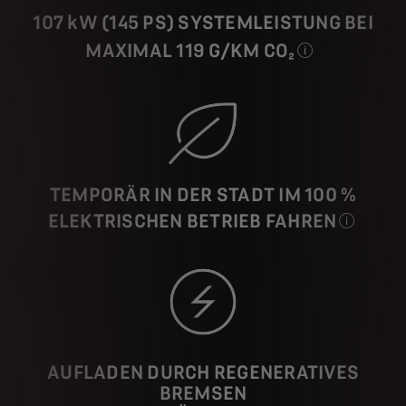
107 kW (145 PS) SYSTEMLEISTUNG BEI
MAXIMAL 119 G/KM CO₂
100 kW (132
TEMPORÄR IN DER STADT IM 100 %
ELEKTRISCHEN BETRIEB FAHREN
Bei Geschwi
AUFLADEN DURCH REGENERATIVES
BREMSEN