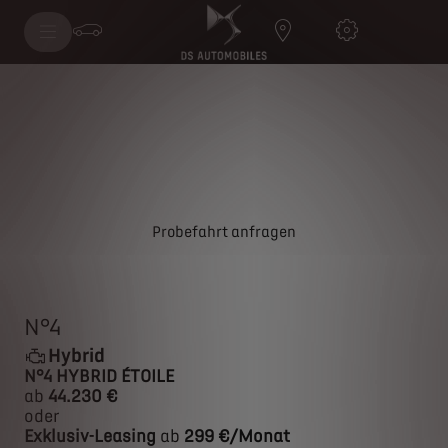
N°4 HYBRID
Probefahrt anfragen
N°4
Hybrid
N°4 HYBRID ÉTOILE
ab
44.230 €
oder
Exklusiv-Leasing
ab
299 €/Monat