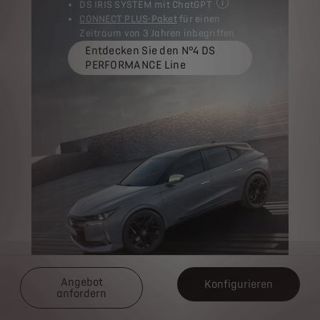
DS IRIS SYSTEM mit ChatGPT
Entdecken Sie den N°4
CONNECT PLUS-Paket
für einen
Zeitraum von 3 Jahren inbegriffen
Entdecken Sie den N°4 DS
PERFORMANCE Line
Angebot
Konfigurieren
anfordern